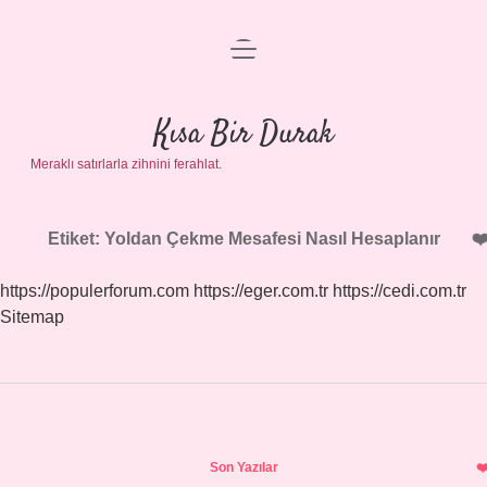
menüyü
Anasayfa
aç
Gizlilik Politikası
Kısa Bir Durak
Meraklı satırlarla zihnini ferahlat.
Yasal Uyarı
Hakkımızda
Etiket:
Yoldan Çekme Mesafesi Nasıl Hesaplanır
https://populerforum.com
https://eger.com.tr
https://cedi.com.tr
Sitemap
Sidebar
Son Yazılar