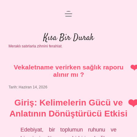
menüyü
Anasayfa
aç
Gizlilik Politikası
Kısa Bir Durak
Meraklı satırlarla zihnini ferahlat.
Yasal Uyarı
Hakkımızda
Vekaletname verirken sağlık raporu
alınır mı ?
Tarih: Haziran 14, 2026
Giriş: Kelimelerin Gücü ve
Anlatının Dönüştürücü Etkisi
Edebiyat, bir toplumun ruhunu ve