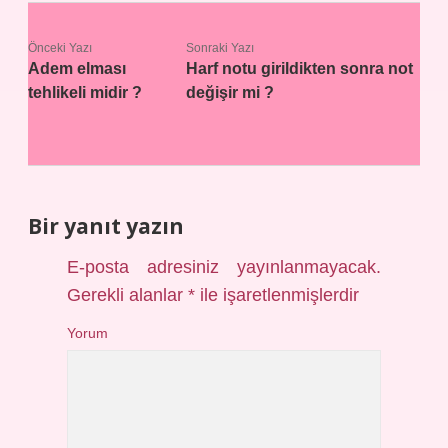
Önceki Yazı
Sonraki Yazı
Adem elması
Harf notu girildikten sonra not
tehlikeli midir ?
değişir mi ?
Bir yanıt yazın
E-posta adresiniz yayınlanmayacak.
Gerekli alanlar
*
ile işaretlenmişlerdir
Yorum