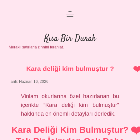
menüyü
Anasayfa
aç
Gizlilik Politikası
Kısa Bir Durak
Meraklı satırlarla zihnini ferahlat.
Yasal Uyarı
Hakkımızda
Kara deliği kim bulmuştur ?
Tarih: Haziran 16, 2026
Vinlam okurlarına özel hazırlanan bu
içerikte “Kara deliği kim bulmuştur”
hakkında en önemli detayları derledik.
Kara Deliği Kim Bulmuştur?