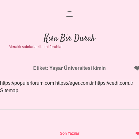
menüyü
Anasayfa
aç
Gizlilik Politikası
Kısa Bir Durak
Meraklı satırlarla zihnini ferahlat.
Yasal Uyarı
Hakkımızda
Etiket:
Yaşar Üniversitesi kimin
https://populerforum.com
https://eger.com.tr
https://cedi.com.tr
Sitemap
Sidebar
Son Yazılar