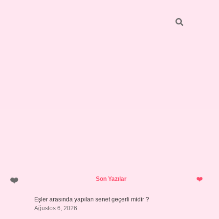
Sidebar
pia bella
Son Yazılar
Eşler arasında yapılan senet geçerli midir ?
Ağustos 6, 2026