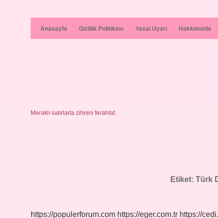
Anasayfa
Gizlilik Politikası
Yasal Uyarı
Hakkımızda
Meraklı satırlarla zihnini ferahlat.
Etiket:
Türk D
https://populerforum.com
https://eger.com.tr
https://cedi