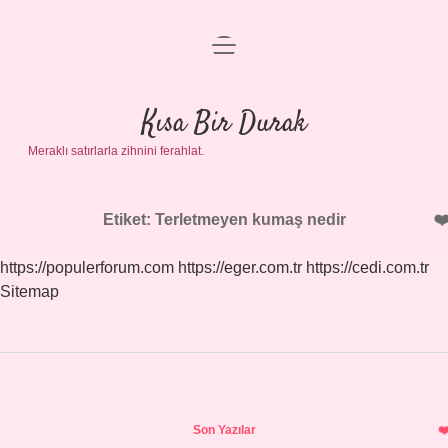
menüyü
Anasayfa
aç
Gizlilik Politikası
Kısa Bir Durak
Meraklı satırlarla zihnini ferahlat.
Yasal Uyarı
Hakkımızda
Etiket:
Terletmeyen kumaş nedir
https://populerforum.com
https://eger.com.tr
https://cedi.com.tr
Sitemap
Sidebar
Son Yazılar