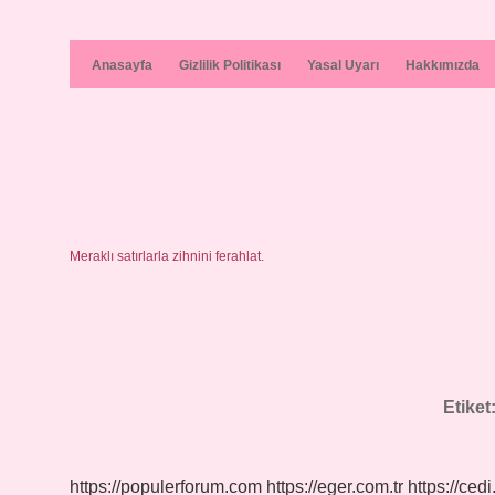
Anasayfa
Gizlilik Politikası
Yasal Uyarı
Hakkımızda
Meraklı satırlarla zihnini ferahlat.
Etiket
https://populerforum.com
https://eger.com.tr
https://cedi