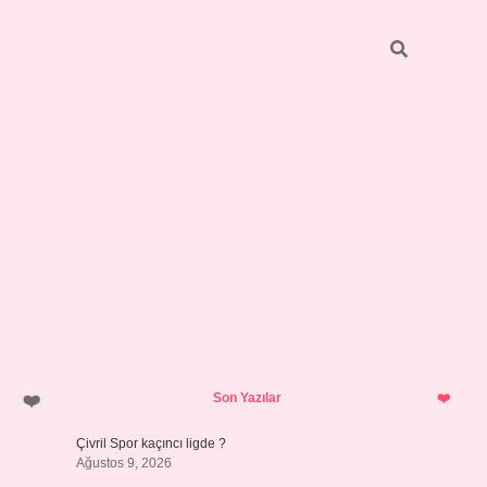
Sidebar
pia bella 
Son Yazılar
Çivril Spor kaçıncı ligde ?
Ağustos 9, 2026