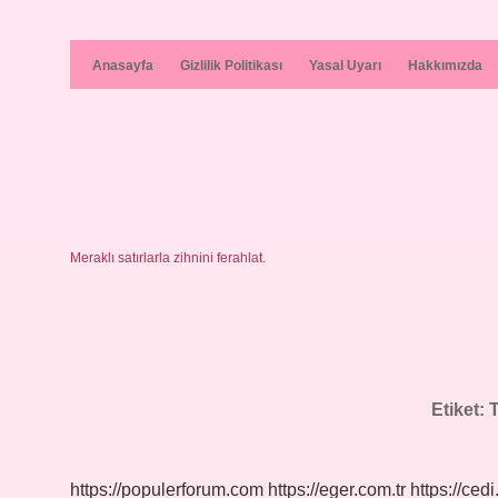
Anasayfa
Gizlilik Politikası
Yasal Uyarı
Hakkımızda
Meraklı satırlarla zihnini ferahlat.
Etiket:
T
https://populerforum.com
https://eger.com.tr
https://cedi