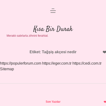
menüyü
Anasayfa
aç
Gizlilik Politikası
Kısa Bir Durak
Meraklı satırlarla zihnini ferahlat.
Yasal Uyarı
Hakkımızda
Etiket:
Tağşiş akçesi nedir
https://populerforum.com
https://eger.com.tr
https://cedi.com.tr
Sitemap
Sidebar
Son Yazılar