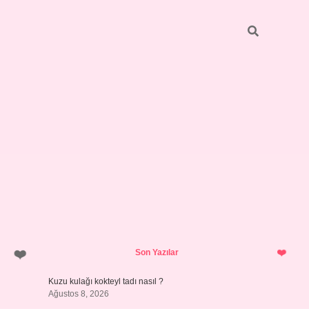
Sidebar
pia bella ca
Son Yazılar
Kuzu kulağı kokteyl tadı nasıl ?
Ağustos 8, 2026