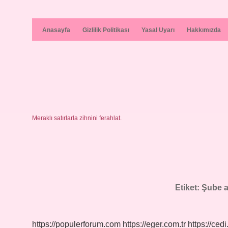
Anasayfa
Gizlilik Politikası
Yasal Uyarı
Hakkımızda
Meraklı satırlarla zihnini ferahlat.
Etiket:
Şube aç
https://populerforum.com
https://eger.com.tr
https://cedi