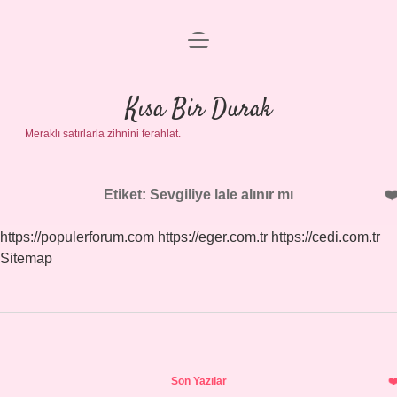
menüyü
Anasayfa
aç
Gizlilik Politikası
Kısa Bir Durak
Meraklı satırlarla zihnini ferahlat.
Yasal Uyarı
Hakkımızda
Etiket:
Sevgiliye lale alınır mı
https://populerforum.com
https://eger.com.tr
https://cedi.com.tr
Sitemap
Sidebar
Son Yazılar