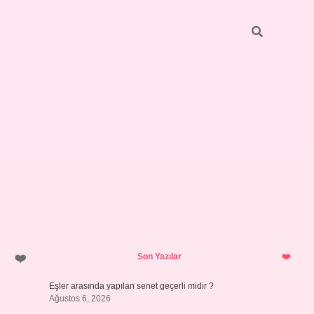
Sidebar
pia bella 
Son Yazılar
Eşler arasında yapılan senet geçerli midir ?
Ağustos 6, 2026