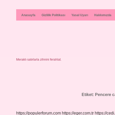
Anasayfa
Gizlilik Politikası
Yasal Uyarı
Hakkımızda
Meraklı satırlarla zihnini ferahlat.
Etiket:
Pencere ca
https://populerforum.com
https://eger.com.tr
https://cedi