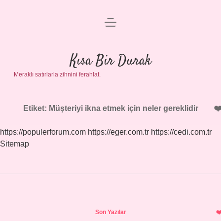
menüyü
Anasayfa
aç
Gizlilik Politikası
Kısa Bir Durak
Meraklı satırlarla zihnini ferahlat.
Yasal Uyarı
Hakkımızda
Etiket:
Müşteriyi ikna etmek için neler gereklidir
https://populerforum.com
https://eger.com.tr
https://cedi.com.tr
Sitemap
Sidebar
Son Yazılar