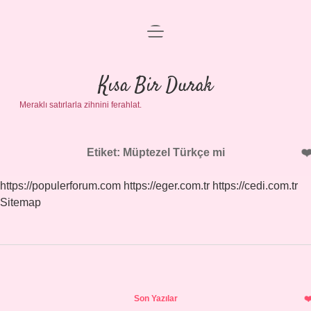
menüyü
Anasayfa
aç
Gizlilik Politikası
Kısa Bir Durak
Meraklı satırlarla zihnini ferahlat.
Yasal Uyarı
Hakkımızda
Etiket:
Müptezel Türkçe mi
https://populerforum.com
https://eger.com.tr
https://cedi.com.tr
Sitemap
Sidebar
Son Yazılar