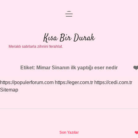
menüyü
Anasayfa
aç
Gizlilik Politikası
Kısa Bir Durak
Meraklı satırlarla zihnini ferahlat.
Yasal Uyarı
Hakkımızda
Etiket:
Mimar Sinanın ilk yaptığı eser nedir
https://populerforum.com
https://eger.com.tr
https://cedi.com.tr
Sitemap
Sidebar
Son Yazılar