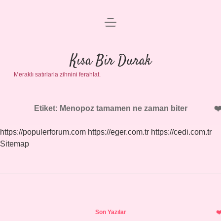
menüyü
Anasayfa
aç
Gizlilik Politikası
Kısa Bir Durak
Meraklı satırlarla zihnini ferahlat.
Yasal Uyarı
Hakkımızda
Etiket:
Menopoz tamamen ne zaman biter
https://populerforum.com
https://eger.com.tr
https://cedi.com.tr
Sitemap
Sidebar
Son Yazılar