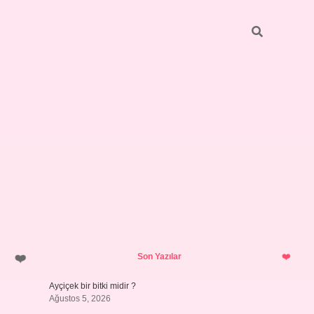
Sidebar
pia bella 
Son Yazılar
Ayçiçek bir bitki midir ?
Ağustos 5, 2026