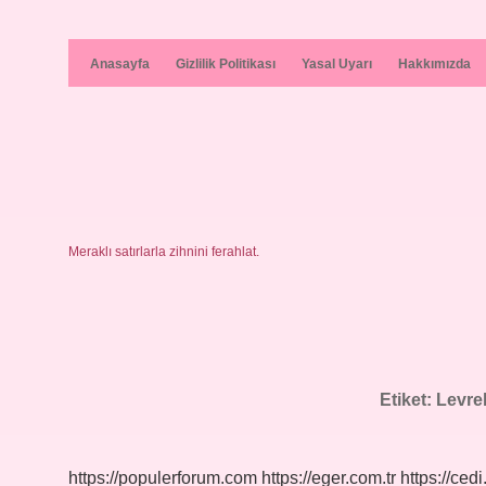
Anasayfa
Gizlilik Politikası
Yasal Uyarı
Hakkımızda
Meraklı satırlarla zihnini ferahlat.
Etiket:
Levrek
https://populerforum.com
https://eger.com.tr
https://cedi