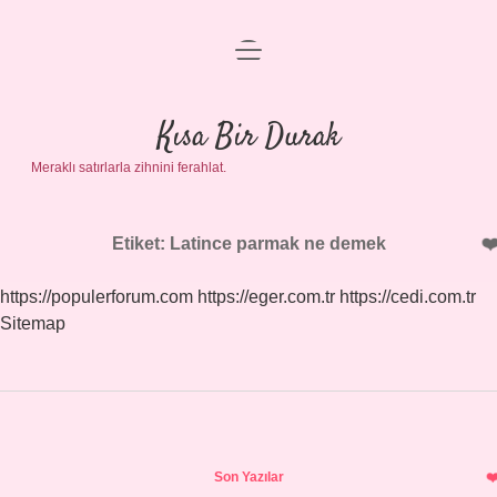
menüyü
Anasayfa
aç
Gizlilik Politikası
Kısa Bir Durak
Meraklı satırlarla zihnini ferahlat.
Yasal Uyarı
Hakkımızda
Etiket:
Latince parmak ne demek
https://populerforum.com
https://eger.com.tr
https://cedi.com.tr
Sitemap
Sidebar
Son Yazılar