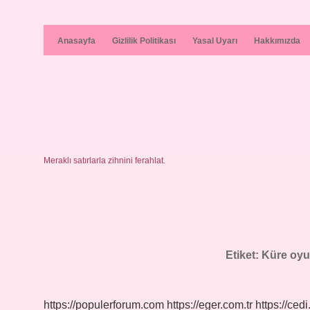
Anasayfa
Gizlilik Politikası
Yasal Uyarı
Hakkımızda
Meraklı satırlarla zihnini ferahlat.
Etiket:
Küre oyu
https://populerforum.com
https://eger.com.tr
https://cedi