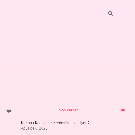
Sidebar
pia bella
Son Yazılar
Kur’an-ı Kerim’de nelerden bahsediliyor ?
Ağustos 6, 2026