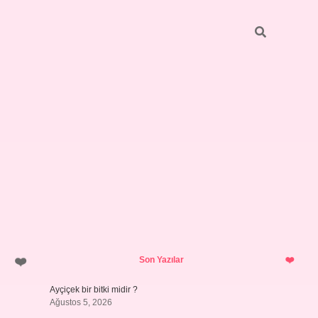
Sidebar
pia bella
Son Yazılar
Ayçiçek bir bitki midir ?
Ağustos 5, 2026