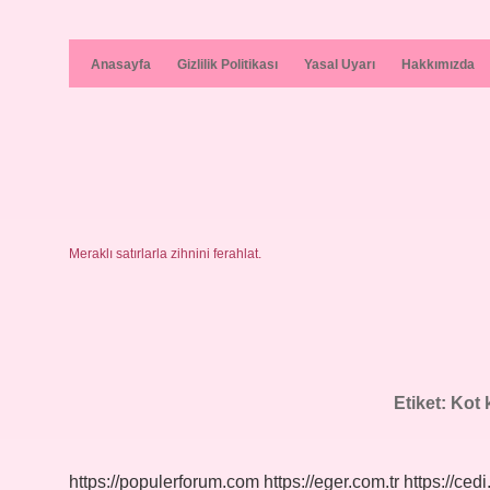
Anasayfa
Gizlilik Politikası
Yasal Uyarı
Hakkımızda
Meraklı satırlarla zihnini ferahlat.
Etiket:
Kot 
https://populerforum.com
https://eger.com.tr
https://cedi