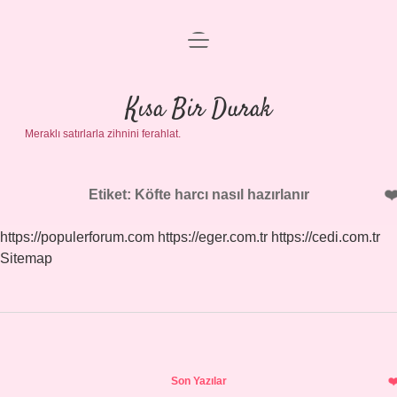
menüyü
Anasayfa
aç
Gizlilik Politikası
Kısa Bir Durak
Meraklı satırlarla zihnini ferahlat.
Yasal Uyarı
Hakkımızda
Etiket:
Köfte harcı nasıl hazırlanır
https://populerforum.com
https://eger.com.tr
https://cedi.com.tr
Sitemap
Sidebar
Son Yazılar