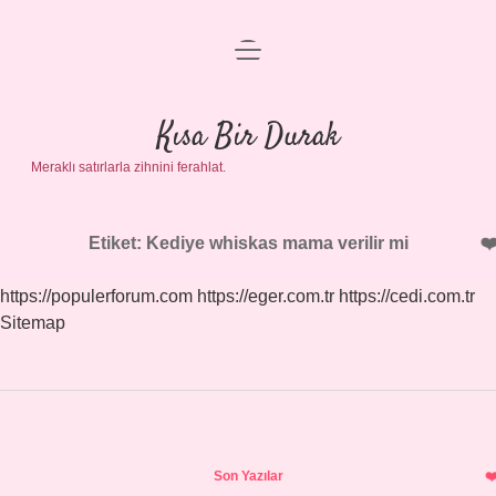
menüyü
Anasayfa
aç
Gizlilik Politikası
Kısa Bir Durak
Meraklı satırlarla zihnini ferahlat.
Yasal Uyarı
Hakkımızda
Etiket:
Kediye whiskas mama verilir mi
https://populerforum.com
https://eger.com.tr
https://cedi.com.tr
Sitemap
Sidebar
Son Yazılar