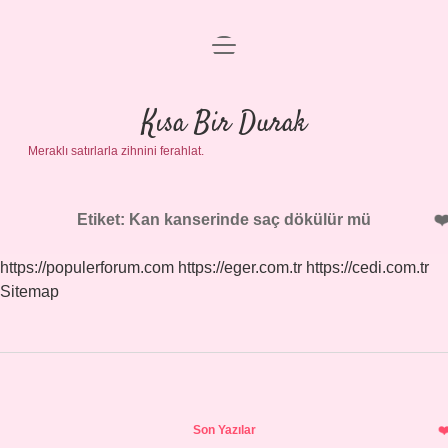
menüyü
Anasayfa
aç
Gizlilik Politikası
Kısa Bir Durak
Meraklı satırlarla zihnini ferahlat.
Yasal Uyarı
Hakkımızda
Etiket:
Kan kanserinde saç dökülür mü
https://populerforum.com
https://eger.com.tr
https://cedi.com.tr
Sitemap
Sidebar
Son Yazılar