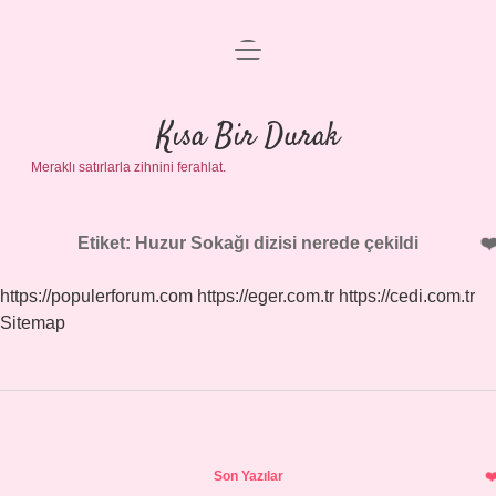
menüyü
Anasayfa
aç
Gizlilik Politikası
Kısa Bir Durak
Meraklı satırlarla zihnini ferahlat.
Yasal Uyarı
Hakkımızda
Etiket:
Huzur Sokağı dizisi nerede çekildi
https://populerforum.com
https://eger.com.tr
https://cedi.com.tr
Sitemap
Sidebar
Son Yazılar