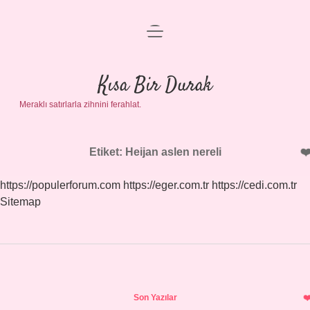
menüyü
Anasayfa
aç
Gizlilik Politikası
Kısa Bir Durak
Meraklı satırlarla zihnini ferahlat.
Yasal Uyarı
Hakkımızda
Etiket:
Heijan aslen nereli
https://populerforum.com
https://eger.com.tr
https://cedi.com.tr
Sitemap
Sidebar
Son Yazılar