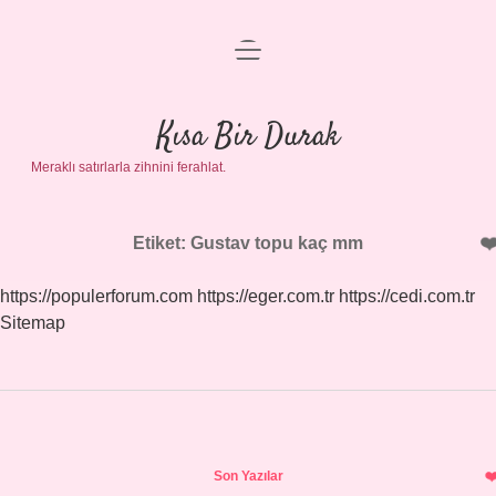
menüyü
Anasayfa
aç
Gizlilik Politikası
Kısa Bir Durak
Meraklı satırlarla zihnini ferahlat.
Yasal Uyarı
Hakkımızda
Etiket:
Gustav topu kaç mm
https://populerforum.com
https://eger.com.tr
https://cedi.com.tr
Sitemap
Sidebar
Son Yazılar