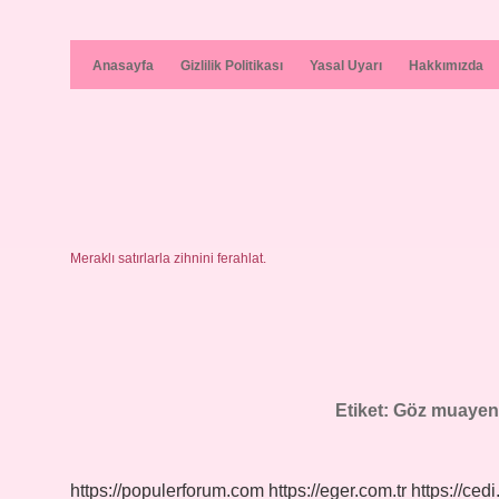
Anasayfa
Gizlilik Politikası
Yasal Uyarı
Hakkımızda
Meraklı satırlarla zihnini ferahlat.
Etiket:
Göz muayene
https://populerforum.com
https://eger.com.tr
https://cedi