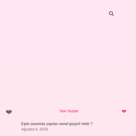
Sidebar
pia bella casino giriş
Son Yazılar
Eşler arasında yapılan senet geçerli midir ?
Ağustos 6, 2026