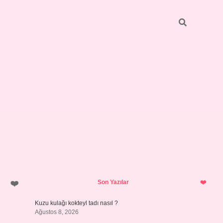
Sidebar
pia bella 
Son Yazılar
Kuzu kulağı kokteyl tadı nasıl ?
Ağustos 8, 2026