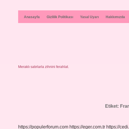
Anasayfa
Gizlilik Politikası
Yasal Uyarı
Hakkımızda
Meraklı satırlarla zihnini ferahlat.
Etiket:
Fra
https://populerforum.com
https://eger.com.tr
https://cedi