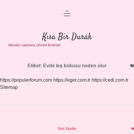
menüyü
Anasayfa
aç
Gizlilik Politikası
Kısa Bir Durak
Meraklı satırlarla zihnini ferahlat.
Yasal Uyarı
Hakkımızda
Etiket:
Evde leş kokusu neden olur
https://populerforum.com
https://eger.com.tr
https://cedi.com.tr
Sitemap
Sidebar
Son Yazılar