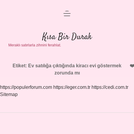
menüyü
Anasayfa
aç
Gizlilik Politikası
Kısa Bir Durak
Meraklı satırlarla zihnini ferahlat.
Yasal Uyarı
Hakkımızda
Etiket:
Ev satılığa çıktığında kiracı evi göstermek
zorunda mı
https://populerforum.com
https://eger.com.tr
https://cedi.com.tr
Sitemap
Sidebar