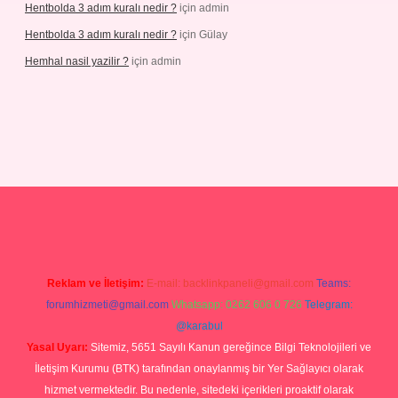
Hentbolda 3 adım kuralı nedir ?
için
admin
Hentbolda 3 adım kuralı nedir ?
için
Gülay
Hemhal nasil yazilir ?
için
admin
iş
Reklam ve İletişim:
E-mail:
backlinkpaneli@gmail.com
Teams:
forumhizmeti@gmail.com
Whatsapp: 0262 606 0 726
Telegram:
@karabul
Yasal Uyarı:
Sitemiz, 5651 Sayılı Kanun gereğince Bilgi Teknolojileri ve
İletişim Kurumu (BTK) tarafından onaylanmış bir Yer Sağlayıcı olarak
hizmet vermektedir. Bu nedenle, sitedeki içerikleri proaktif olarak