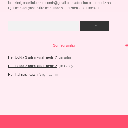
içerikleri,
backlinkpanelicomtr@gmail.com
adresine bildirmeniz halinde,
ilgili içerikler yasal süre içerisinde sitemizden kaldırılacaktır.
Arama
Son Yorumlar
Hentbolda 3 adım kuralı nedir ?
için
admin
Hentbolda 3 adım kuralı nedir ?
için
Gülay
Hemhal nasil yazilir ?
için
admin
ş