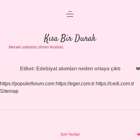
menüyü
Anasayfa
aç
Gizlilik Politikası
Kısa Bir Durak
Meraklı satırlarla zihnini ferahlat.
Yasal Uyarı
Hakkımızda
Etiket:
Edebiyat akımları neden ortaya çıktı
https://populerforum.com
https://eger.com.tr
https://cedi.com.tr
Sitemap
Sidebar
Son Yazılar