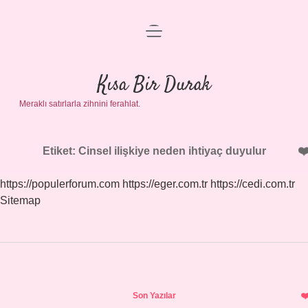
menüyü
Anasayfa
aç
Gizlilik Politikası
Kısa Bir Durak
Meraklı satırlarla zihnini ferahlat.
Yasal Uyarı
Hakkımızda
Etiket:
Cinsel ilişkiye neden ihtiyaç duyulur
https://populerforum.com
https://eger.com.tr
https://cedi.com.tr
Sitemap
Sidebar
Son Yazılar