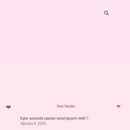
Sidebar
pia bella
Son Yazılar
Eşler arasında yapılan senet geçerli midir ?
Ağustos 6, 2026