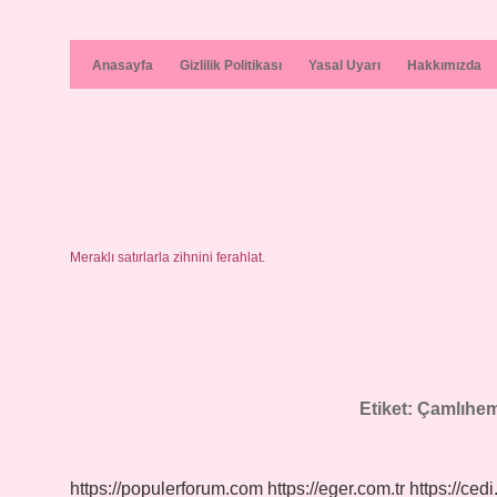
Anasayfa
Gizlilik Politikası
Yasal Uyarı
Hakkımızda
Meraklı satırlarla zihnini ferahlat.
Etiket:
Çamlıhem
https://populerforum.com
https://eger.com.tr
https://cedi