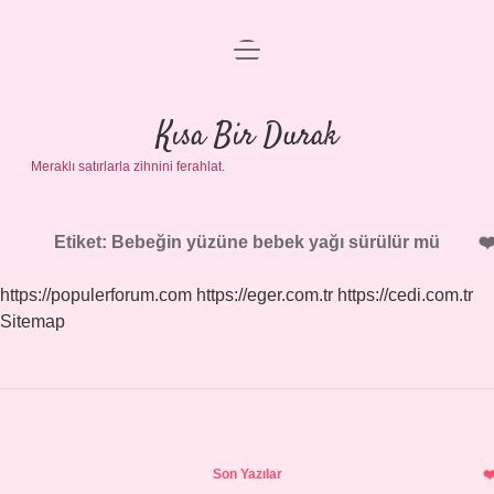
menüyü
Anasayfa
aç
Gizlilik Politikası
Kısa Bir Durak
Meraklı satırlarla zihnini ferahlat.
Yasal Uyarı
Hakkımızda
Etiket:
Bebeğin yüzüne bebek yağı sürülür mü
https://populerforum.com
https://eger.com.tr
https://cedi.com.tr
Sitemap
Sidebar
Son Yazılar