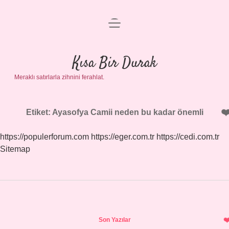
menüyü
Anasayfa
aç
Gizlilik Politikası
Kısa Bir Durak
Meraklı satırlarla zihnini ferahlat.
Yasal Uyarı
Hakkımızda
Etiket:
Ayasofya Camii neden bu kadar önemli
https://populerforum.com
https://eger.com.tr
https://cedi.com.tr
Sitemap
Sidebar
Son Yazılar