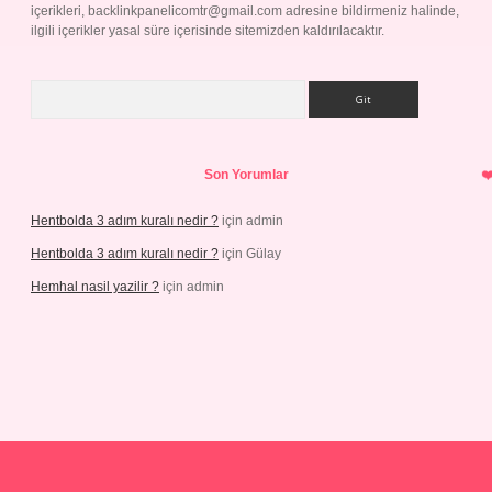
içerikleri,
backlinkpanelicomtr@gmail.com
adresine bildirmeniz halinde,
ilgili içerikler yasal süre içerisinde sitemizden kaldırılacaktır.
Arama
Son Yorumlar
Hentbolda 3 adım kuralı nedir ?
için
admin
Hentbolda 3 adım kuralı nedir ?
için
Gülay
Hemhal nasil yazilir ?
için
admin
ş