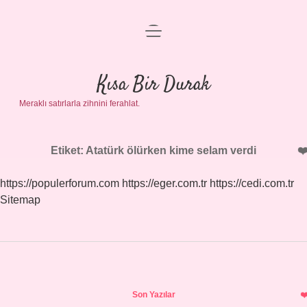
menüyü
Anasayfa
aç
Gizlilik Politikası
Kısa Bir Durak
Meraklı satırlarla zihnini ferahlat.
Yasal Uyarı
Hakkımızda
Etiket:
Atatürk ölürken kime selam verdi
https://populerforum.com
https://eger.com.tr
https://cedi.com.tr
Sitemap
Sidebar
Son Yazılar