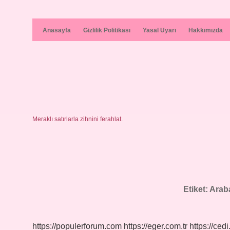
Anasayfa
Gizlilik Politikası
Yasal Uyarı
Hakkımızda
Meraklı satırlarla zihnini ferahlat.
Etiket:
Araba
https://populerforum.com
https://eger.com.tr
https://cedi