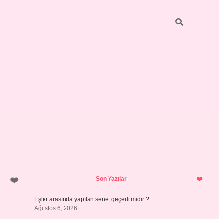
Sidebar
pia bella 
Son Yazılar
Eşler arasında yapılan senet geçerli midir ?
Ağustos 6, 2026