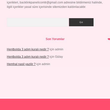
içerikleri,
backlinkpanelicomtr@gmail.com
adresine bildirmeniz halinde,
ilgili içerikler yasal süre içerisinde sitemizden kaldırılacaktır.
Arama
Son Yorumlar
Hentbolda 3 adım kuralı nedir ?
için
admin
Hentbolda 3 adım kuralı nedir ?
için
Gülay
Hemhal nasil yazilir ?
için
admin
ş