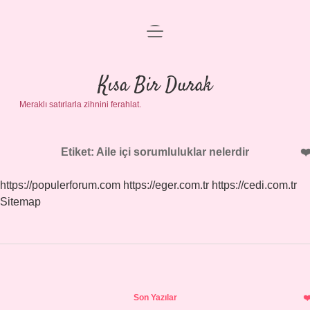
menüyü
Anasayfa
aç
Gizlilik Politikası
Kısa Bir Durak
Meraklı satırlarla zihnini ferahlat.
Yasal Uyarı
Hakkımızda
Etiket:
Aile içi sorumluluklar nelerdir
https://populerforum.com
https://eger.com.tr
https://cedi.com.tr
Sitemap
Sidebar
Son Yazılar