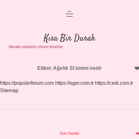
menüyü
Anasayfa
aç
Gizlilik Politikası
Kısa Bir Durak
Meraklı satırlarla zihnini ferahlat.
Yasal Uyarı
Hakkımızda
Etiket:
Ağırlık SI birimi nedir
https://populerforum.com
https://eger.com.tr
https://cedi.com.tr
Sitemap
Sidebar
Son Yazılar