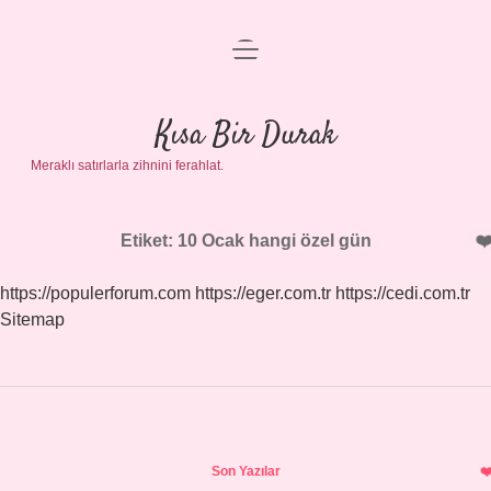
menüyü
Anasayfa
aç
Gizlilik Politikası
Kısa Bir Durak
Meraklı satırlarla zihnini ferahlat.
Yasal Uyarı
Hakkımızda
Etiket:
10 Ocak hangi özel gün
https://populerforum.com
https://eger.com.tr
https://cedi.com.tr
Sitemap
Sidebar
Son Yazılar