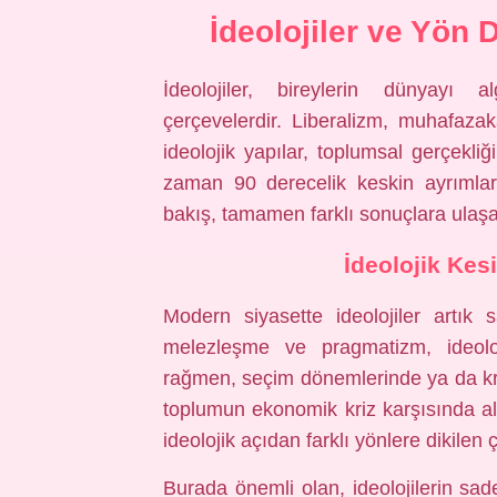
İdeolojiler ve Yön 
İdeolojiler, bireylerin dünyayı a
çerçevelerdir. Liberalizm, muhafazakâ
ideolojik yapılar, toplumsal gerçekliğ
zaman 90 derecelik keskin ayrımlar 
bakış, tamamen farklı sonuçlara ulaşab
İdeolojik Kes
Modern siyasette ideolojiler artık s
melezleşme ve pragmatizm, ideoloji
rağmen, seçim dönemlerinde ya da kriz
toplumun ekonomik kriz karşısında aldı
ideolojik açıdan farklı yönlere dikilen ç
Burada önemli olan, ideolojilerin sad