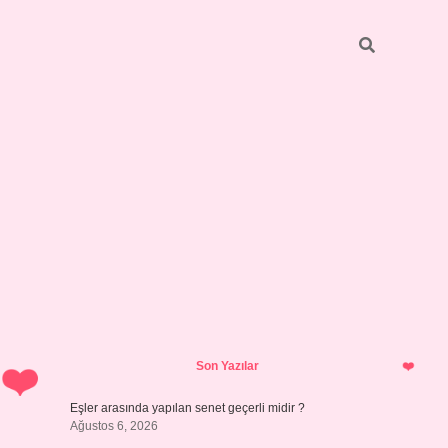
Sidebar
pia bella casin
Son Yazılar
Eşler arasında yapılan senet geçerli midir ?
Ağustos 6, 2026