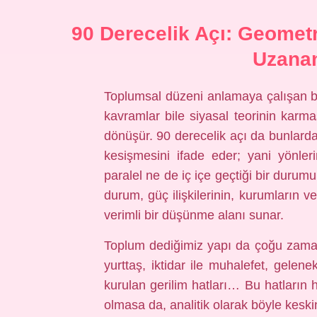
90 Derecelik Açı: Geometr
Uzana
Toplumsal düzeni anlamaya çalışan b
kavramlar bile siyasal teorinin karm
dönüşür. 90 derecelik açı da bunlardan
kesişmesini ifade eder; yani yönleri
paralel ne de iç içe geçtiği bir durum
durum, güç ilişkilerinin, kurumların v
verimli bir düşünme alanı sunar.
Toplum dediğimiz yapı da çoğu zaman b
yurttaş, iktidar ile muhalefet, gelene
kurulan gerilim hatları… Bu hatların he
olmasa da, analitik olarak böyle kesk