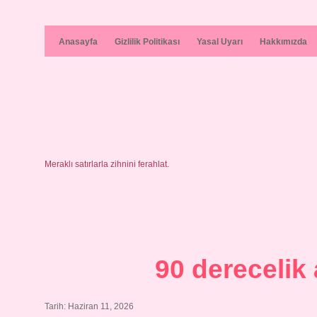
Anasayfa
Gizlilik Politikası
Yasal Uyarı
Hakkımızda
Meraklı satırlarla zihnini ferahlat.
90 derecelik 
Tarih: Haziran 11, 2026