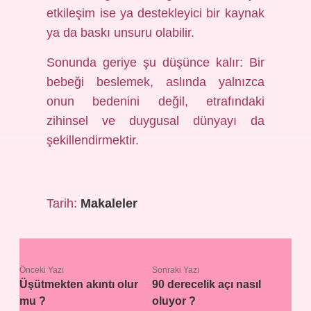
etkileşim
ise ya destekleyici bir kaynak
ya da baskı unsuru olabilir.
Sonunda geriye şu düşünce kalır: Bir
bebeği beslemek, aslında yalnızca
onun bedenini değil, etrafındaki
zihinsel ve duygusal dünyayı da
şekillendirmektir.
Tarih:
Makaleler
Önceki Yazı
Sonraki Yazı
Üşütmekten akıntı olur
90 derecelik açı nasıl
mu ?
oluyor ?