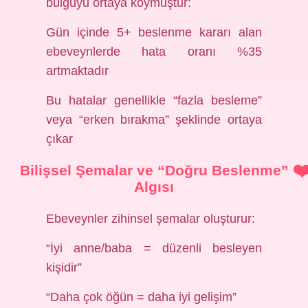
bulguyu ortaya koymuştur:
Gün içinde 5+ beslenme kararı alan
ebeveynlerde hata oranı %35
artmaktadır
Bu hatalar genellikle “fazla besleme”
veya “erken bırakma” şeklinde ortaya
çıkar
Bilişsel Şemalar ve “Doğru Beslenme”
Algısı
Ebeveynler zihinsel şemalar oluşturur:
“İyi anne/baba = düzenli besleyen
kişidir”
“Daha çok öğün = daha iyi gelişim”