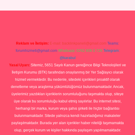
ş
Reklam ve İletişim:
E-mail:
backlinkpaneli@gmail.com
Teams:
forumhizmeti@gmail.com
Whatsapp: 0262 606 0 726
Telegram:
@karabul
Yasal Uyarı:
Sitemiz, 5651 Sayılı Kanun gereğince Bilgi Teknolojileri ve
İletişim Kurumu (BTK) tarafından onaylanmış bir Yer Sağlayıcı olarak
hizmet vermektedir. Bu nedenle, sitedeki içerikleri proaktif olarak
denetleme veya araştırma yükümlülüğümüz bulunmamaktadır. Ancak,
üyelerimiz yazdıkları içeriklerin sorumluluğunu taşımakta olup, siteye
üye olarak bu sorumluluğu kabul etmiş sayılırlar. Bu internet sitesi,
herhangi bir marka, kurum veya şahıs şirketi ile hiçbir bağlantısı
bulunmamaktadır. Sitede yalnızca kendi hazırladığımız makaleler
paylaşılmaktadır. Burada yer alan içerikler haber niteliği taşımamakta
olup, gerçek kurum ve kişiler hakkında paylaşım yapılmamaktadır.