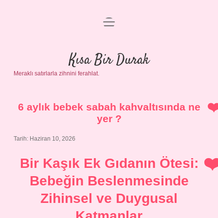
menüyü
Anasayfa
aç
Gizlilik Politikası
Kısa Bir Durak
Meraklı satırlarla zihnini ferahlat.
Yasal Uyarı
Hakkımızda
6 aylık bebek sabah kahvaltısında ne
yer ?
Tarih: Haziran 10, 2026
Bir Kaşık Ek Gıdanın Ötesi:
Bebeğin Beslenmesinde
Zihinsel ve Duygusal
Katmanlar