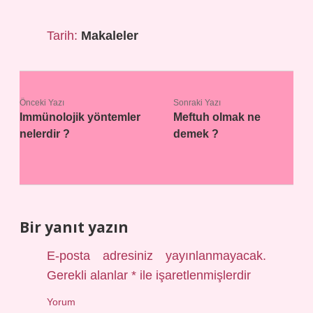
Tarih:
Makaleler
Önceki Yazı
Sonraki Yazı
Immünolojik yöntemler
Meftuh olmak ne
nelerdir ?
demek ?
Bir yanıt yazın
E-posta adresiniz yayınlanmayacak.
Gerekli alanlar
*
ile işaretlenmişlerdir
Yorum