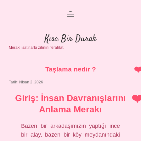
menüyü
Anasayfa
aç
Gizlilik Politikası
Kısa Bir Durak
Meraklı satırlarla zihnini ferahlat.
Yasal Uyarı
Hakkımızda
Taşlama nedir ?
Tarih: Nisan 2, 2026
Giriş: İnsan Davranışlarını
Anlama Merakı
Bazen bir arkadaşımızın yaptığı ince
bir alay, bazen bir köy meydanındaki