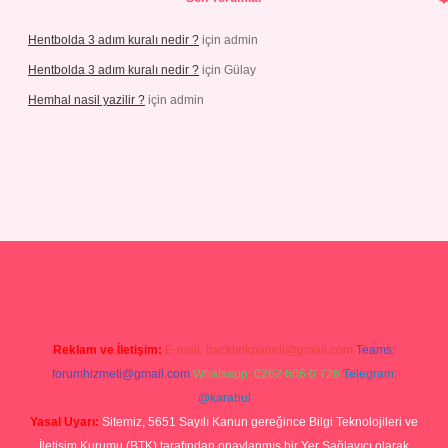
Hentbolda 3 adım kuralı nedir ?
için
admin
Hentbolda 3 adım kuralı nedir ?
için
Gülay
Hemhal nasil yazilir ?
için
admin
giriş
Reklam ve İletişim:
E-mail:
backlinkpaneli@gmail.com
Teams:
forumhizmeti@gmail.com
Whatsapp: 0262 606 0 726
Telegram:
@karabul
Yasal Uyarı:
Sitemiz, 5651 Sayılı Kanun gereğince Bilgi Teknolojileri ve
İletişim Kurumu (BTK) tarafından onaylanmış bir Yer Sağlayıcı olarak