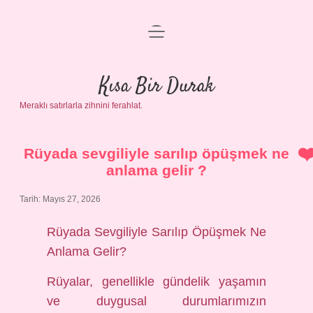
menüyü
Anasayfa
aç
Gizlilik Politikası
Kısa Bir Durak
Meraklı satırlarla zihnini ferahlat.
Yasal Uyarı
Hakkımızda
Rüyada sevgiliyle sarılıp öpüşmek ne
anlama gelir ?
Tarih: Mayıs 27, 2026
Rüyada Sevgiliyle Sarılıp Öpüşmek Ne
Anlama Gelir?
Rüyalar, genellikle gündelik yaşamın
ve duygusal durumlarımızın