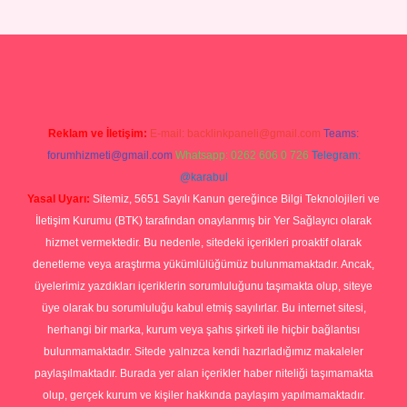
 giriş
Reklam ve İletişim:
E-mail:
backlinkpaneli@gmail.com
Teams:
forumhizmeti@gmail.com
Whatsapp: 0262 606 0 726
Telegram:
@karabul
Yasal Uyarı:
Sitemiz, 5651 Sayılı Kanun gereğince Bilgi Teknolojileri ve
İletişim Kurumu (BTK) tarafından onaylanmış bir Yer Sağlayıcı olarak
hizmet vermektedir. Bu nedenle, sitedeki içerikleri proaktif olarak
denetleme veya araştırma yükümlülüğümüz bulunmamaktadır. Ancak,
üyelerimiz yazdıkları içeriklerin sorumluluğunu taşımakta olup, siteye
üye olarak bu sorumluluğu kabul etmiş sayılırlar. Bu internet sitesi,
herhangi bir marka, kurum veya şahıs şirketi ile hiçbir bağlantısı
bulunmamaktadır. Sitede yalnızca kendi hazırladığımız makaleler
paylaşılmaktadır. Burada yer alan içerikler haber niteliği taşımamakta
olup, gerçek kurum ve kişiler hakkında paylaşım yapılmamaktadır.