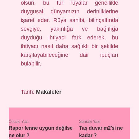
olsun, bu tür rüyalar genellikle
duygusal dünyamızın derinliklerine
işaret eder. Rüya sahibi, bilinçaltında
sevgiye, yakınlığa ve bağlılığa
duyduğu ihtiyacı fark ederek, bu
ihtiyacı nasıl daha sağlıklı bir şekilde
karşılayabileceğine dair ipuçları
bulabilir.
Tarih:
Makaleler
Önceki Yazı
Sonraki Yazı
Rapor fenne uygun değilse
Taş duvar m2’si ne
ne olur ?
kadar ?