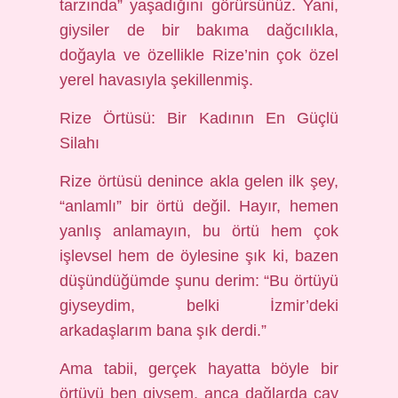
tarzında” yaşadığını görürsünüz. Yani,
giysiler de bir bakıma dağcılıkla,
doğayla ve özellikle Rize’nin çok özel
yerel havasıyla şekillenmiş.
Rize Örtüsü: Bir Kadının En Güçlü
Silahı
Rize örtüsü denince akla gelen ilk şey,
“anlamlı” bir örtü değil. Hayır, hemen
yanlış anlamayın, bu örtü hem çok
işlevsel hem de öylesine şık ki, bazen
düşündüğümde şunu derim: “Bu örtüyü
giyseydim, belki İzmir’deki
arkadaşlarım bana şık derdi.”
Ama tabii, gerçek hayatta böyle bir
örtüyü ben giysem, anca dağlarda çay