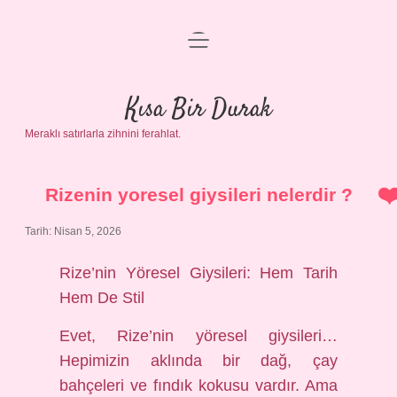
menüyü
Anasayfa
aç
Gizlilik Politikası
Kısa Bir Durak
Meraklı satırlarla zihnini ferahlat.
Yasal Uyarı
Hakkımızda
Rizenin yoresel giysileri nelerdir ?
Tarih: Nisan 5, 2026
Rize’nin Yöresel Giysileri: Hem Tarih
Hem De Stil
Evet, Rize’nin yöresel giysileri…
Hepimizin aklında bir dağ, çay
bahçeleri ve fındık kokusu vardır. Ama