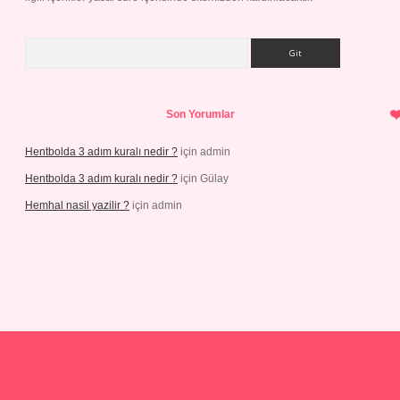
Arama
Son Yorumlar
Hentbolda 3 adım kuralı nedir ?
için
admin
Hentbolda 3 adım kuralı nedir ?
için
Gülay
Hemhal nasil yazilir ?
için
admin
o giriş