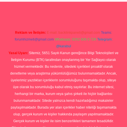
ino giriş
Reklam ve İletişim:
E-mail:
backlinkpaneli@gmail.com
Teams:
forumhizmeti@gmail.com
Whatsapp: 0262 606 0 726
Telegram:
@karabul
Yasal Uyarı:
Sitemiz, 5651 Sayılı Kanun gereğince Bilgi Teknolojileri ve
İletişim Kurumu (BTK) tarafından onaylanmış bir Yer Sağlayıcı olarak
hizmet vermektedir. Bu nedenle, sitedeki içerikleri proaktif olarak
denetleme veya araştırma yükümlülüğümüz bulunmamaktadır. Ancak,
üyelerimiz yazdıkları içeriklerin sorumluluğunu taşımakta olup, siteye
üye olarak bu sorumluluğu kabul etmiş sayılırlar. Bu internet sitesi,
herhangi bir marka, kurum veya şahıs şirketi ile hiçbir bağlantısı
bulunmamaktadır. Sitede yalnızca kendi hazırladığımız makaleler
paylaşılmaktadır. Burada yer alan içerikler haber niteliği taşımamakta
olup, gerçek kurum ve kişiler hakkında paylaşım yapılmamaktadır.
Gerçek kurum ve kişiler ile isim benzerlikleri tamamen tesadüfidir.