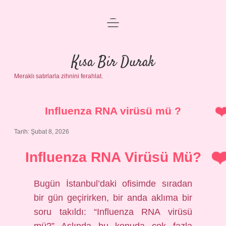
menüyü
Anasayfa
aç
Gizlilik Politikası
Kısa Bir Durak
Meraklı satırlarla zihnini ferahlat.
Yasal Uyarı
Hakkımızda
Influenza RNA virüsü mü ?
Tarih: Şubat 8, 2026
Influenza RNA Virüsü Mü?
Bugün İstanbul’daki ofisimde sıradan
bir gün geçirirken, bir anda aklıma bir
soru takıldı: “Influenza RNA virüsü