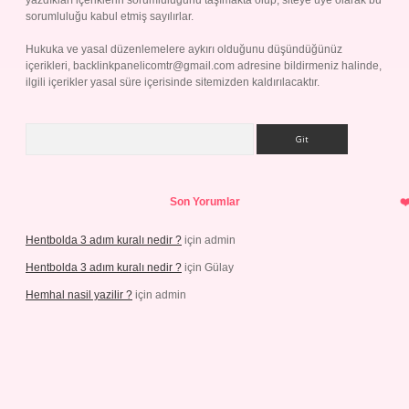
yazdıkları içeriklerin sorumluluğunu taşımakta olup, siteye üye olarak bu
sorumluluğu kabul etmiş sayılırlar.
Hukuka ve yasal düzenlemelere aykırı olduğunu düşündüğünüz
içerikleri,
backlinkpanelicomtr@gmail.com
adresine bildirmeniz halinde,
ilgili içerikler yasal süre içerisinde sitemizden kaldırılacaktır.
Arama
Son Yorumlar
Hentbolda 3 adım kuralı nedir ?
için
admin
Hentbolda 3 adım kuralı nedir ?
için
Gülay
Hemhal nasil yazilir ?
için
admin