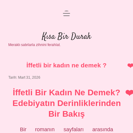
menüyü
Anasayfa
aç
Gizlilik Politikası
Kısa Bir Durak
Meraklı satırlarla zihnini ferahlat.
Yasal Uyarı
Hakkımızda
İffetli bir kadın ne demek ?
Tarih: Mart 31, 2026
İffetli Bir Kadın Ne Demek?
Edebiyatın Derinliklerinden
Bir Bakış
Bir romanın sayfaları arasında