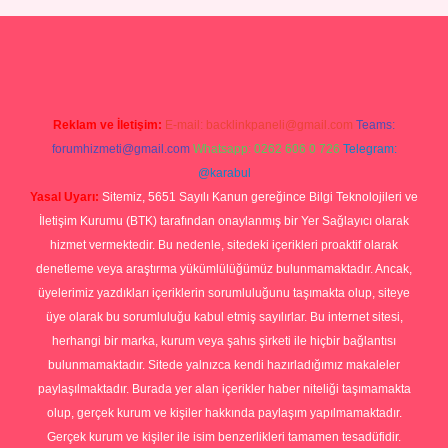
 bella casino giriş
Reklam ve İletişim:
E-mail:
backlinkpaneli@gmail.com
Teams:
forumhizmeti@gmail.com
Whatsapp: 0262 606 0 726
Telegram:
@karabul
Yasal Uyarı:
Sitemiz, 5651 Sayılı Kanun gereğince Bilgi Teknolojileri ve
İletişim Kurumu (BTK) tarafından onaylanmış bir Yer Sağlayıcı olarak
hizmet vermektedir. Bu nedenle, sitedeki içerikleri proaktif olarak
denetleme veya araştırma yükümlülüğümüz bulunmamaktadır. Ancak,
üyelerimiz yazdıkları içeriklerin sorumluluğunu taşımakta olup, siteye
üye olarak bu sorumluluğu kabul etmiş sayılırlar. Bu internet sitesi,
herhangi bir marka, kurum veya şahıs şirketi ile hiçbir bağlantısı
bulunmamaktadır. Sitede yalnızca kendi hazırladığımız makaleler
paylaşılmaktadır. Burada yer alan içerikler haber niteliği taşımamakta
olup, gerçek kurum ve kişiler hakkında paylaşım yapılmamaktadır.
Gerçek kurum ve kişiler ile isim benzerlikleri tamamen tesadüfidir.