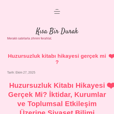
menüyü
Anasayfa
aç
Gizlilik Politikası
Kısa Bir Durak
Meraklı satırlarla zihnini ferahlat.
Yasal Uyarı
Hakkımızda
Huzursuzluk kitabı hikayesi gerçek mi
?
Tarih: Ekim 27, 2025
Huzursuzluk Kitabı Hikayesi
Gerçek Mi? İktidar, Kurumlar
ve Toplumsal Etkileşim
Üzerine Siyaset Bilimi