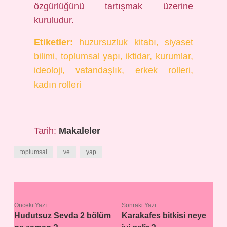
özgürlüğünü tartışmak üzerine
kuruludur.
Etiketler:
huzursuzluk kitabı, siyaset
bilimi, toplumsal yapı, iktidar, kurumlar,
ideoloji, vatandaşlık, erkek rolleri,
kadın rolleri
Tarih:
Makaleler
toplumsal
ve
yap
Önceki Yazı
Sonraki Yazı
Hudutsuz Sevda 2 bölüm
Karakafes bitkisi neye