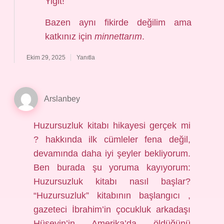
Yiğit!
Bazen aynı fikirde değilim ama
katkınız için
minnettarım
.
Ekim 29, 2025
Yanıtla
Arslanbey
Huzursuzluk kitabı hikayesi gerçek mi
? hakkında ilk cümleler fena değil,
devamında daha iyi şeyler bekliyorum.
Ben burada şu yoruma kayıyorum:
Huzursuzluk kitabı nasıl başlar?
“Huzursuzluk” kitabının başlangıcı ,
gazeteci İbrahim’in çocukluk arkadaşı
Hüseyin’in Amerika’da öldüğünü