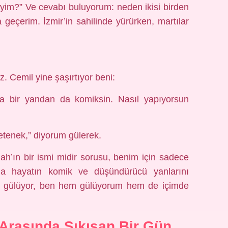
im?” Ve cevabı buluyorum: neden ikisi birden
geçerim. İzmir’in sahilinde yürürken, martılar
. Cemil yine şaşırtıyor beni:
 bir yandan da komiksin. Nasıl yapıyorsun
yetenek,” diyorum gülerek.
ah’ın bir ismi midir sorusu, benim için sadece
da hayatın komik ve düşündürücü yanlarını
arım gülüyor, ben hem gülüyorum hem de içimde
Arasında Sıkışan Bir Gün