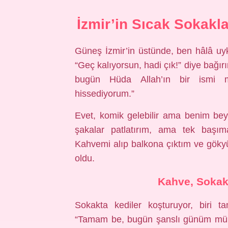
İzmir’in Sıcak Sokakl
Güneş İzmir’in üstünde, ben hâlâ uy
“Geç kalıyorsun, hadi çık!” diye bağırı
bugün Hüda Allah’ın bir ismi m
hissediyorum.”
Evet, komik gelebilir ama benim be
şakalar patlatırım, ama tek başı
Kahvemi alıp balkona çıktım ve göky
oldu.
Kahve, Sokak 
Sokakta kediler koşturuyor, biri
“Tamam be, bugün şanslı günüm mü