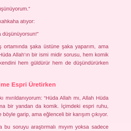
düşünüyorum.”
kahkaha atıyor:
la düşünüyorsun!”
ş ortamında şaka üstüne şaka yaparım, ama
Hüda Allah’ın bir ismi midir sorusu, hem komik
kendini hem güldürür hem de düşündürürken
me Espri Üretirken
kı mırıldanıyorum: “Hüda Allah mı, Allah Hüda
ma bir yandan da komik. İçimdeki espri ruhu,
 böyle garip, ama eğlenceli bir karışım çıkıyor.
a bu soruyu araştırmalı mıyım yoksa sadece