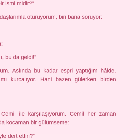
ir ismi midir?”
daşlarımla oturuyorum, biri bana soruyor:
m:
, bu da geldi!”
m. Aslında bu kadar espri yaptığım hâlde,
amı kurcalıyor. Hani bazen gülerken birden
Cemil ile karşılaşıyorum. Cemil her zaman
ında kocaman bir gülümseme:
e dert ettin?”