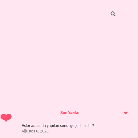
Sidebar
pia bella casino
Son Yazılar
Eşler arasında yapılan senet geçerli midir ?
Ağustos 6, 2026