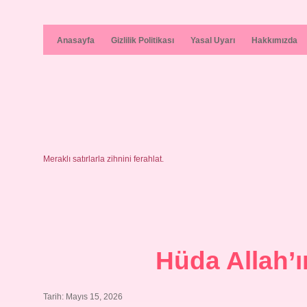
Anasayfa
Gizlilik Politikası
Yasal Uyarı
Hakkımızda
Meraklı satırlarla zihnini ferahlat.
Hüda Allah’ı
Tarih: Mayıs 15, 2026