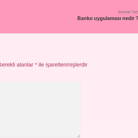
Sonraki Yaz
Banko uygulaması nedir 
Gerekli alanlar
*
ile işaretlenmişlerdir