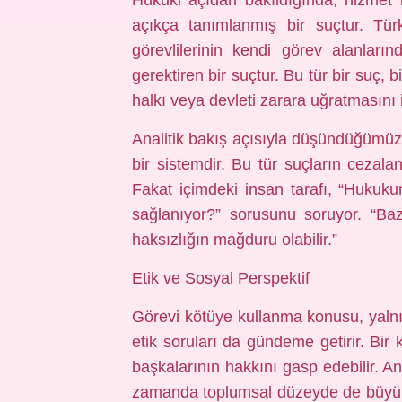
Hukuki açıdan bakıldığında, hizmet 
açıkça tanımlanmış bir suçtur. Tü
görevlilerinin kendi görev alanların
gerektiren bir suçtur. Bu tür bir suç, 
halkı veya devleti zarara uğratmasını 
Analitik bakış açısıyla düşündüğümü
bir sistemdir. Bu tür suçların cezala
Fakat içimdeki insan tarafı, “Huku
sağlanıyor?” sorusunu soruyor. “Ba
haksızlığın mağduru olabilir.”
Etik ve Sosyal Perspektif
Görevi kötüye kullanma konusu, yalnı
etik soruları da gündeme getirir. Bir 
başkalarının hakkını gasp edebilir. An
zamanda toplumsal düzeyde de büyük bi