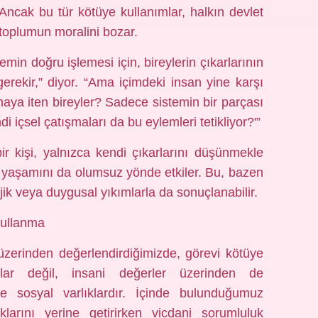
Ancak bu tür kötüye kullanımlar, halkın devlet
toplumun moralini bozar.
min doğru işlemesi için, bireylerin çıkarlarının
gerekir,” diyor. “Ama içimdeki insan yine karşı
maya iten bireyler? Sadece sistemin bir parçası
i içsel çatışmaları da bu eylemleri tetikliyor?'”
r kişi, yalnızca kendi çıkarlarını düşünmekle
 yaşamını da olumsuz yönde etkiler. Bu, bazen
jik veya duygusal yıkımlarla da sonuçlanabilir.
Kullanma
üzerinden değerlendirdiğimizde, görevi kötüye
rlar değil, insani değerler üzerinden de
 ve sosyal varlıklardır. İçinde bulunduğumuz
uklarını yerine getirirken vicdani sorumluluk