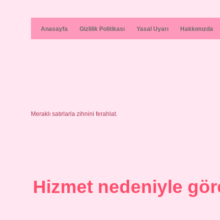
Anasayfa
Gizlilik Politikası
Yasal Uyarı
Hakkımızda
Meraklı satırlarla zihnini ferahlat.
Hizmet nedeniyle gör