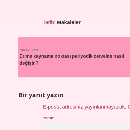
Tarih:
Makaleler
Önceki Yazı
Erime kaynama noktası periyodik cetvelde nasıl
değişir ?
Bir yanıt yazın
E-posta adresiniz yayınlanmayacak.
Yorum