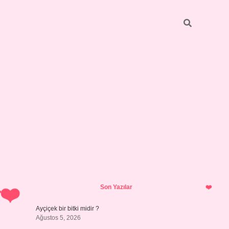
Sidebar
pia bella casino g
Son Yazılar
r
Ayçiçek bir bitki midir ?
Ağustos 5, 2026